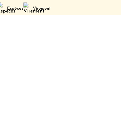
Espèces
Virement
l'année du lundi au
TOURISME ET DES CONGRÈS DU PAYS DE SAINT-
DÉCEMBRE 2025