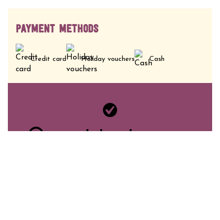
PAYMENT METHODS
Credit card
Holiday vouchers
Cash
Ouvert toute
l'année du lundi
au dimanche